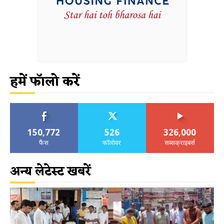
हमें फॉलो करें
150,772
526
326,000
फैंस
फॉलोवर
सब्सक्राइबर्स
अन्य लेटेस्ट खबरें