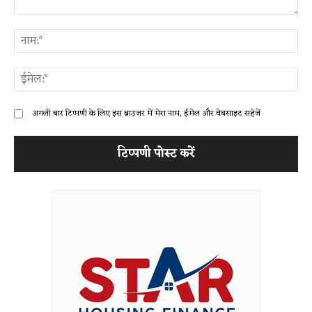
टिप्पणी:
ना
ईम
अगली बार टिप्पणी के लिए इस ब्राउज़र में मेरा नाम, ईमेल और वेबसाइट सहेजें