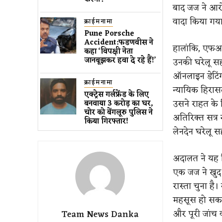
बाद जज ने आरोप
वादा किया गय
क्राईमनामा
Pune Porsche
Accident:फडणवीस ने
हालांकि, एफआई
कहा ‘विपक्षी नेता
जानबूझकर हवा दे रहे हैं!’
उनकी घरेलू सह
ऑनलाइन डेटिंग
क्राईमनामा
न्यायिक हिरास
एक्ट्रेस गर्लफ्रेंड के लिए ​
उसने राहत के 
बनवाया 3 करोड़ का घर​, ​
चोर को बेंगलूरु पुलिस ने ​
अतिरिक्त सत्र
किया गिरफ्तार!
लेनदेन घरेलू स
अदालत ने यह 
एक जज ने खुद 
रास्ता चुना है।
महसूस हो सकती
और पूरी जांच
Team News Danka