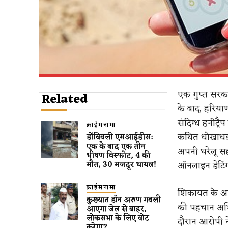
एक गुप्त सरकार
Related
के बाद, हरिय
संदिग्ध हनीट्
क्राईमनामा
कथित धोखाधड़ी
डोंबिवली एमआईडीस:
एक के बाद एक तीन
अपनी घरेलू सह
भीषण विस्फोट, 4 की
ऑनलाइन डेटिं
मौत, 30 मजदूर घायल!
क्राईमनामा
शिकायत के अनु
कुख्यात डॉन अरुण गवली ​
की पहचान अभिमन
आएगा जेल से बाहर​,
लोकसभा के लिए वोट
दौरान आरोपी ने
करेगा?