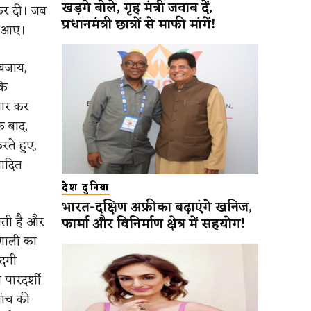
खड़गे बोले, गृह मंत्री जवाब दें,
 कर दी। जब
प्रधानमंत्री छात्रों से माफी मांगें!
े आए।
 बजाय,
कि
तार कर
े बाद,
रते हुए,
वादित
देश दुनिया
भारत-दक्षिण अफ्रीका बढ़ाएंगे खनिज,
खती है और
फार्मा और विनिर्माण क्षेत्र में सहयोग!
रणाली का
ंदगी
 पारदर्शी
ांच की