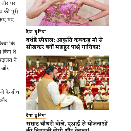
त तौर पर
च की पूरी
 किए गए
देश दुनिया
बर्थडे स्पेशल: आकृति कक्कड़ मां से
किया कि
सीखकर बनीं मशहूर पार्श्व गायिका!
त किए थे
अदालत ने
ै और
नों के बीच
े और
देश दुनिया
सम्राट चौधरी बोले, एआई से योजनाओं