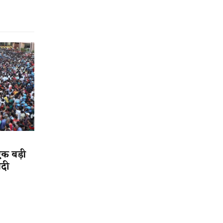
एक बड़ी
ादी