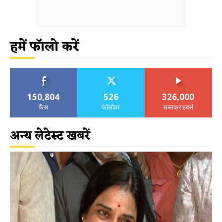
हमें फॉलो करें
150,804
526
326,000
फैंस
फॉलोवर
सब्सक्राइबर्स
अन्य लेटेस्ट खबरें