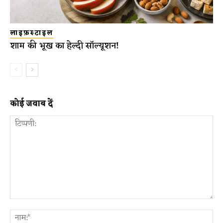
लाइफ़स्टाइल
शाम की भूख का हेल्दी सॉल्यूशन!
कोई जवाब दें
टिप्पणी:
ना