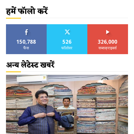
हमें फॉलो करें
150,788
526
326,000
फैंस
फॉलोवर
सब्सक्राइबर्स
अन्य लेटेस्ट खबरें