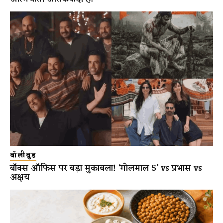
बॉलीवुड
बॉक्स ऑफिस पर बड़ा मुकाबला! ‘गोलमाल 5’ vs प्रभास vs
अक्षय