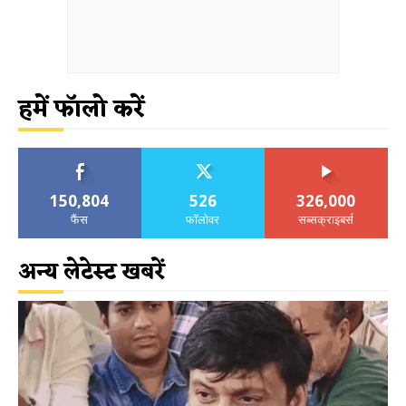
हमें फॉलो करें
150,804
526
326,000
फैंस
फॉलोवर
सब्सक्राइबर्स
अन्य लेटेस्ट खबरें