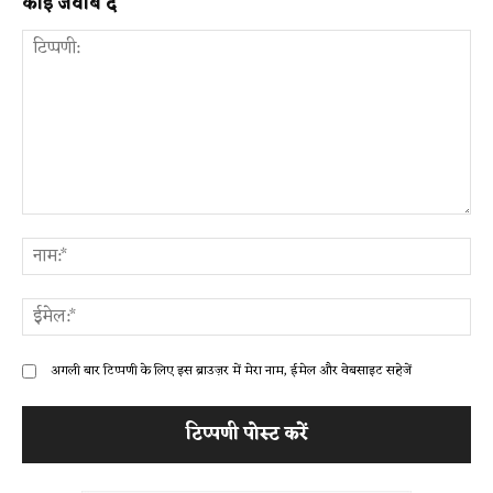
कोई जवाब दें
टिप्पणी:
ना
ईम
अगली बार टिप्पणी के लिए इस ब्राउज़र में मेरा नाम, ईमेल और वेबसाइट सहेजें