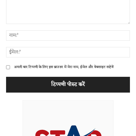
टिप्पणी:
ना
ईम
अगली बार टिप्पणी के लिए इस ब्राउज़र में मेरा नाम, ईमेल और वेबसाइट सहेजें