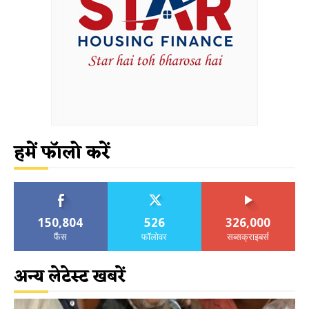
हमें फॉलो करें
150,804
526
326,000
फैंस
फॉलोवर
सब्सक्राइबर्स
अन्य लेटेस्ट खबरें