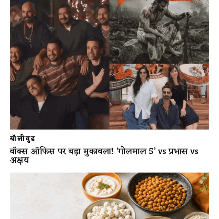
बॉलीवुड
बॉक्स ऑफिस पर बड़ा मुकाबला! ‘गोलमाल 5’ vs प्रभास vs
अक्षय