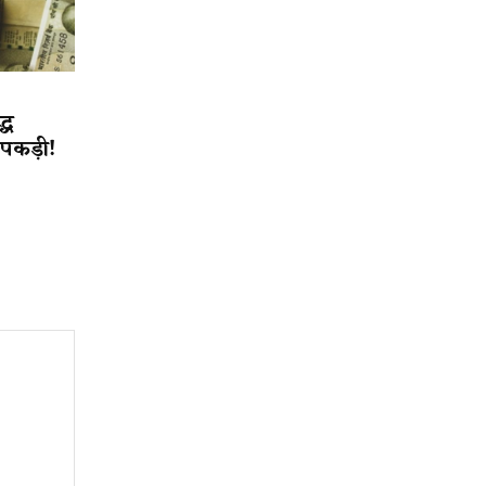
्ध
र पकड़ी!