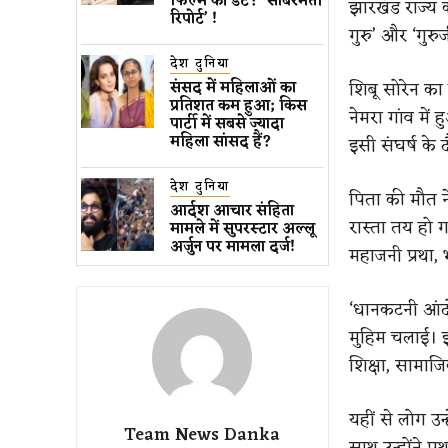
फिल्म की डेट? ‘साबरमती
झारखंड राज्य 
रिपोर्ट’ !
गुरु’ और ‘गुरु
देश दुनिया
शिबू सोरेन का
संसद में महिलाओं का
प्रतिशत कम ​हुआ​; किस
नेमरा गांव मे
पार्टी में सबसे ज्यादा
महिला सांसद हैं?
इसी संघर्ष के
देश दुनिया
पिता की मौत न
आर्दश आचार संहिता
रास्ता तय हो गय
मामले में सुपरस्टार अल्लू
अर्जुन पर मामला दर्ज!
महाजनी प्रथा
‘धानकटनी आंदो
मुहिम चलाई। इसी
शिक्षा, सामाज
यहीं से लोग उन्
Team News Danka
साथ उन्होंने 