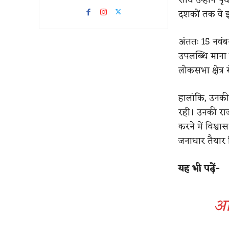
दशकों तक वे इ
अंततः 15 नवंब
उपलब्धि माना ज
लोकसभा क्षेत्र 
हालांकि, उनकी
रही। उनकी राज
करने में विश्व
जनाधार तैयार
​यह भी पढ़ें-
अस