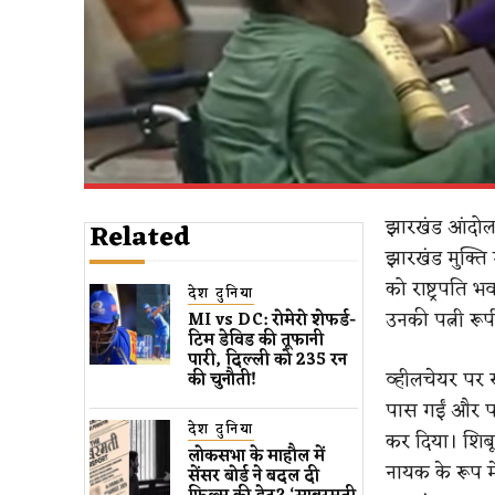
झारखंड आंदोलन
Related
झारखंड मुक्ति 
को राष्ट्रपति
देश दुनिया
उनकी पत्नी रूपी
MI vs DC: रोमेरो शेफर्ड-
टिम डेविड की तूफानी
पारी, दिल्ली को 235 रन
व्हीलचेयर पर सम
की चुनौती!
पास गईं और पद
देश दुनिया
कर दिया।
शिब
लोकसभा के माहौल में
नायक के रूप म
सेंसर बोर्ड ने बदल दी