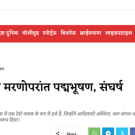
ेश दुनिया
बॉलीवुड
स्पोर्ट्स
बिजनेस
क्राईमनामा
लाइफ़स्टाइल
नित!
 मरणोपरांत पद्मभूषण, संघर्ष
ें एक ऐसे नायक के रूप में दर्ज है, जिन्होंने आदिवासी अस्मिता, जल-जंगल-
वरूप दिया।
Share