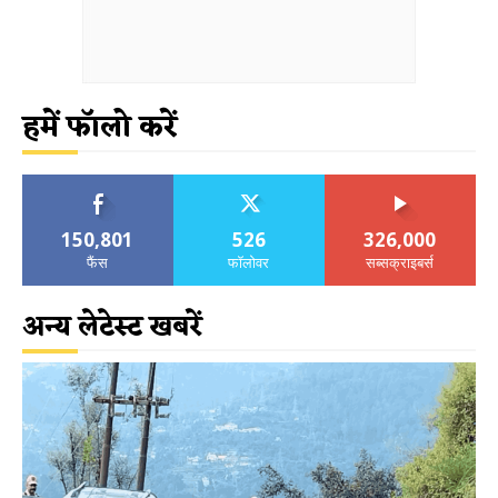
हमें फॉलो करें
150,801
526
326,000
फैंस
फॉलोवर
सब्सक्राइबर्स
अन्य लेटेस्ट खबरें