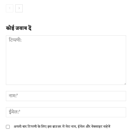
कोई जवाब दें
टिप्पणी:
ना
ईम
अगली बार टिप्पणी के लिए इस ब्राउज़र में मेरा नाम, ईमेल और वेबसाइट सहेजें