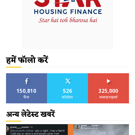
हमें फॉलो करें
150,810
526
325,000
फैंस
फॉलोवर
सब्सक्राइबर्स
अन्य लेटेस्ट खबरें