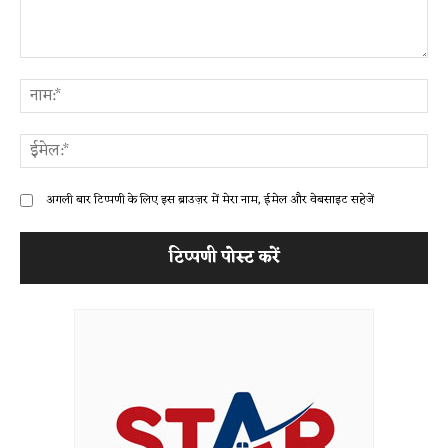
टिप्पणी:
ना
ईम
अगली बार टिप्पणी के लिए इस ब्राउज़र में मेरा नाम, ईमेल और वेबसाइट सहेजें