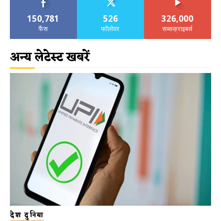
150,781
526
326,000
फैंस
फॉलोवर
सब्सक्राइबर्स
अन्य लेटेस्ट खबरें
देश दुनिया