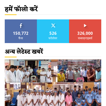
हमें फॉलो करें
150,772
526
326,000
फैंस
फॉलोवर
सब्सक्राइबर्स
अन्य लेटेस्ट खबरें