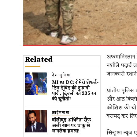
अफगानिस्तान क
Related
नशीले पदार्थ ज
जानकारी स्थान
देश दुनिया
MI vs DC: रोमेरो शेफर्ड-
टिम डेविड की तूफानी
प्रांतीय पुलिस
पारी, दिल्ली को 235 रन
और आठ किलो चर
की चुनौती!
कोशिश की थी। 
क्राईमनामा
बरामद कर लि
बॉलीवुड​ अभिनेता सैफ
अली खान पर चाकू से ​
जानलेवा हमला​!
स‍िन्‍हुआ न्‍य