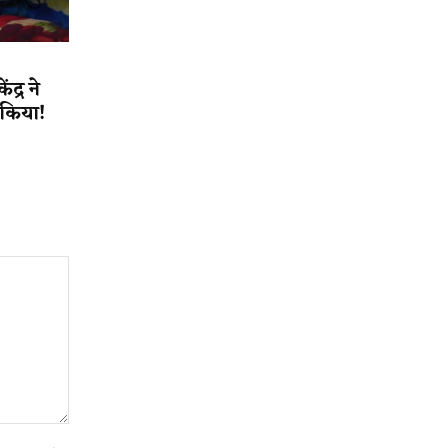
द्र ने
त किया!