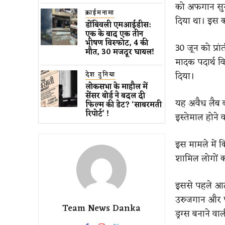
को अफगान सुरक्
क्राईमनामा
दिया था। इस क
डोंबिवली एमआईडीस:
एक के बाद एक तीन
भीषण विस्फोट, 4 की
30 जून को प्रा
मौत, 30 मजदूर घायल!
मादक पदार्थ व
दिया।
देश दुनिया
लोकसभा के माहौल में
सेंसर बोर्ड ने बदल दी
यह अवैध लैब बघ
फिल्म की डेट? ‘साबरमती
रिपोर्ट’ !
इस्तेमाल होने 
इस मामले में 
शामिल लोगों क
इससे पहले आठ 
उरुजगान और पश्
Team News Danka
ड्रग्स बनाने वा