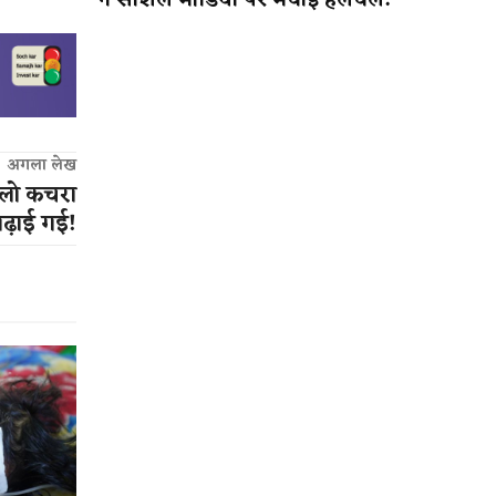
ने सोशल मीडिया पर मचाई हलचल!
अगला लेख
िलो कचरा
बढ़ाई गई!