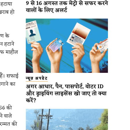
9 से 16 अगस्त तक मेट्रो से सफर करने
 हटाया
वालों के लिए अलर्ट
खराब हो
मण के
न हटाने
साफ माहौल
ैं। सफाई
न्यूज़ अपडेट
गाने का
अगर आधार, पैन, पासपोर्ट, वोटर ID
और ड्राइविंग लाइसेंस खो जाए तो क्या
करें?
 56 की
े वाले
रम्मत की