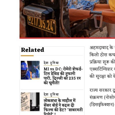
अहमदाबाद के स
Related
किलो ठोस कचरा
प्रक्रिया शुरू 
देश दुनिया
एक्सटिंग्विश
MI vs DC: रोमेरो शेफर्ड-
टिम डेविड की तूफानी
की सुरक्षा को 
पारी, दिल्ली को 235 रन
की चुनौती!
राज्य सरकार द्
देश दुनिया
संक्रमण (नोस
लोकसभा के माहौल में
(डिसइंफेक्शन) औ
सेंसर बोर्ड ने बदल दी
फिल्म की डेट? ‘साबरमती
रिपोर्ट’ !