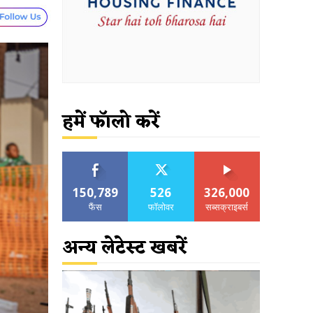
हमें फॉलो करें
150,789
526
326,000
फैंस
फॉलोवर
सब्सक्राइबर्स
अन्य लेटेस्ट खबरें