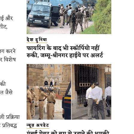
 गई और
शीट,
देश दुनिया
फायरिंग के बाद भी स्कॉर्पियो नहीं
लग करने
रुकी, जम्मू-श्रीनगर हाईवे पर अलर्ट
पर विशेष
 की
त जैसे
 प्रक्रिया
प्रतिबद्ध
न्यूज़ अपडेट