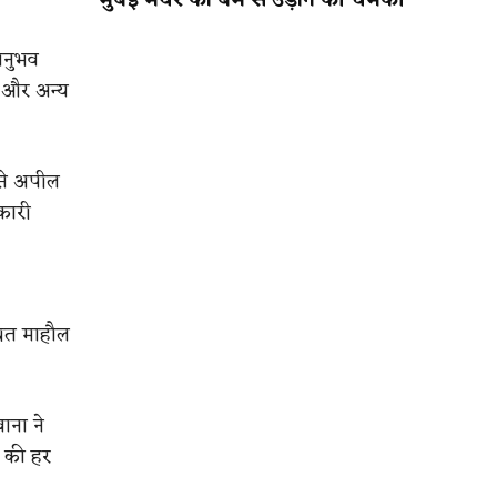
मुंबई मेयर को बम से उड़ाने की धमकी
अनुभव
ं और अन्य
 से अपील
कारी
थित माहौल
ाना ने
ं की हर