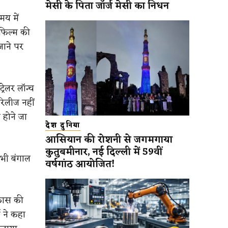
मेसी के पिता जॉर्ज मेसी का निधन
य में
 फिल्म की
जाने पर
रेलर लॉन्च
रिलीज नहीं
 होने जा
देश दुनिया
आसियान की रोशनी से जगमगाया
कुतुबमीनार, नई दिल्ली में 59वीं
 भी बंगाल
वर्षगांठ आयोजित!
िकास की
ी ने कहा