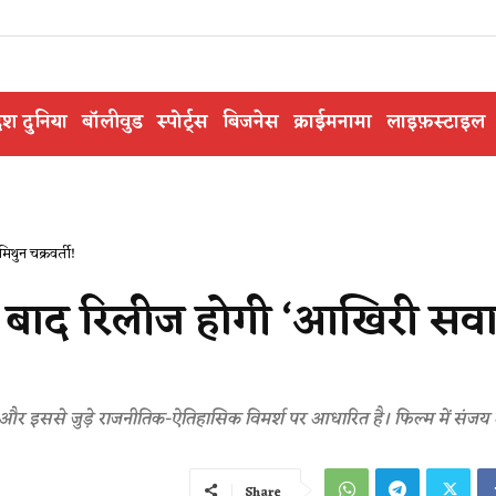
ेश दुनिया
बॉलीवुड
स्पोर्ट्स
बिजनेस
क्राईमनामा
लाइफ़स्टाइल
िथुन चक्रवर्ती!
न के बाद रिलीज होगी ‘आखिरी सव
र इससे जुड़े राजनीतिक-ऐतिहासिक विमर्श पर आधारित है। फिल्म में संजय द
Share