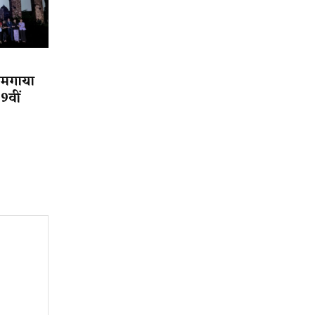
गमगाया
9वीं