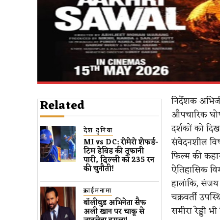
निर्देशक अभिज
Related
औपचारिक घोषणा 
दर्शकों को दि
देश दुनिया
संवेदनशील विषय
MI vs DC: रोमेरो शेफर्ड-
टिम डेविड की तूफानी
फिल्म की कहा
पारी, दिल्ली को 235 रन
ऐतिहासिक विमर्
की चुनौती!
हालांकि, संजय द
क्राईमनामा
चक्रवर्ती उपस्थ
बॉलीवुड​ अभिनेता सैफ
समीरा रेड्डी भी
अली खान पर चाकू से ​