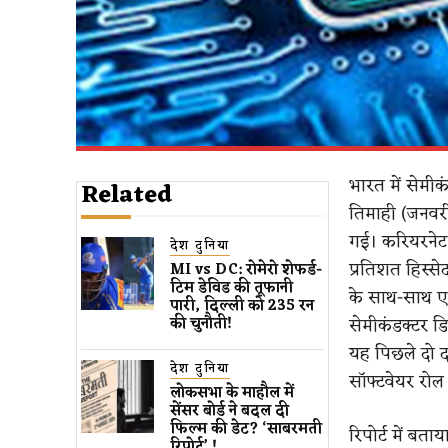
भारत में सेमीक
Related
तिमाही (जनवरी 
गई। करियरनेट क
देश दुनिया
प्रतिशत हिस्सेदा
MI vs DC: रोमेरो शेफर्ड-
टिम डेविड की तूफानी
के साथ-साथ एक
पारी, दिल्ली को 235 रन
सेमीकंडक्टर ड
की चुनौती!
यह पिछले दो द
देश दुनिया
सॉफ्टवेयर रोल
लोकसभा के माहौल में
सेंसर बोर्ड ने बदल दी
फिल्म की डेट? ‘साबरमती
रिपोर्ट में बत
रिपोर्ट’ !