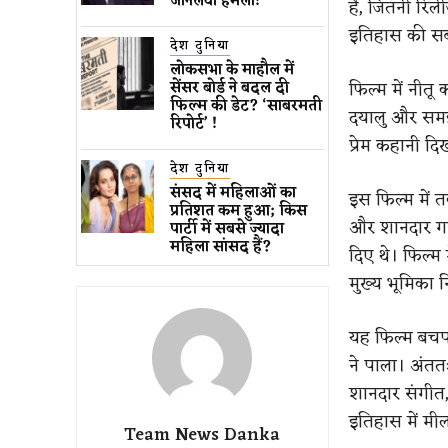
जानलेवा हमला​!
है, जितनी रि
इतिहास की सबस
देश दुनिया
लोकसभा के माहौल में
फिल्म में नीतू
सेंसर बोर्ड ने बदल दी
फिल्म की डेट? ‘साबरमती
दयालु और समझद
रिपोर्ट’ !
प्रेम कहानी दि
देश दुनिया
संसद में महिलाओं का
इस फिल्म में त
प्रतिशत कम ​हुआ​; किस
और शानदार गान
पार्टी में सबसे ज्यादा
महिला सांसद हैं?
दिए थे। फिल्म
मुख्य भूमिका 
यह फिल्म बचपन 
ने पाला। अंतत
शानदार संगीत,
इतिहास में मी
Team News Danka