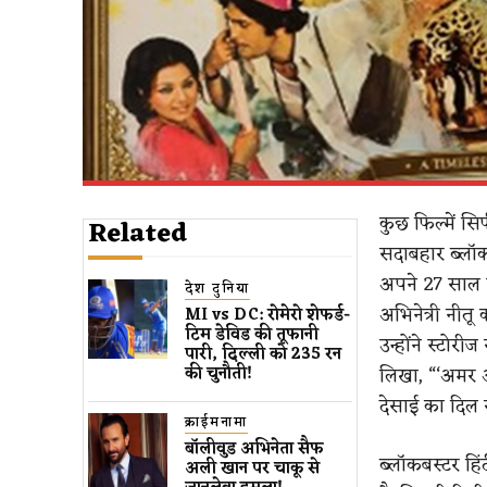
कुछ फिल्में सिर
Related
सदाबहार ब्लॉक
अपने 27 साल प
देश दुनिया
अभिनेत्री नीतू
MI vs DC: रोमेरो शेफर्ड-
टिम डेविड की तूफानी
उन्होंने स्टोर
पारी, दिल्ली को 235 रन
लिखा, “‘अमर 
की चुनौती!
देसाई का दिल स
क्राईमनामा
बॉलीवुड​ अभिनेता सैफ
ब्लॉकबस्टर ह
अली खान पर चाकू से ​