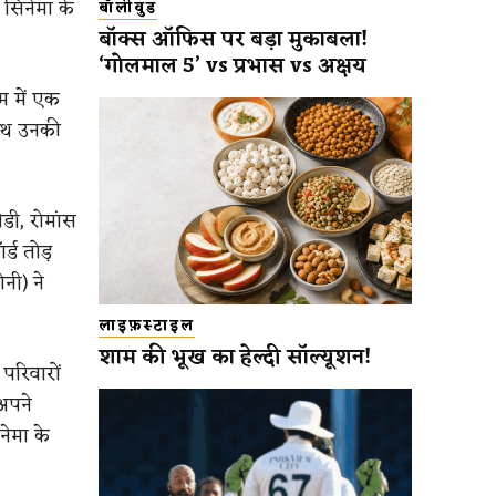
सिनेमा के
बॉलीवुड
बॉक्स ऑफिस पर बड़ा मुकाबला!
‘गोलमाल 5’ vs प्रभास vs अक्षय
म में एक
साथ उनकी
डी, रोमांस
्ड तोड़
नी) ने
लाइफ़स्टाइल
शाम की भूख का हेल्दी सॉल्यूशन!
परिवारों
अपने
ेमा के