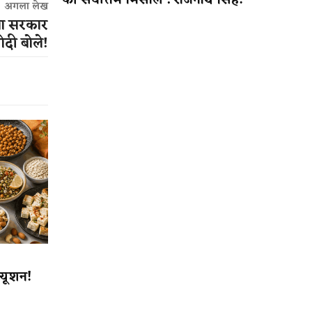
की सर्वोत्तम मिसाल : राजनाथ सिंह!
अगला लेख
ना सरकार
ोदी बोले!
्यूशन!