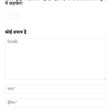
में सहयोग!
कोई जवाब दें
टिप्पणी:
ना
ईम