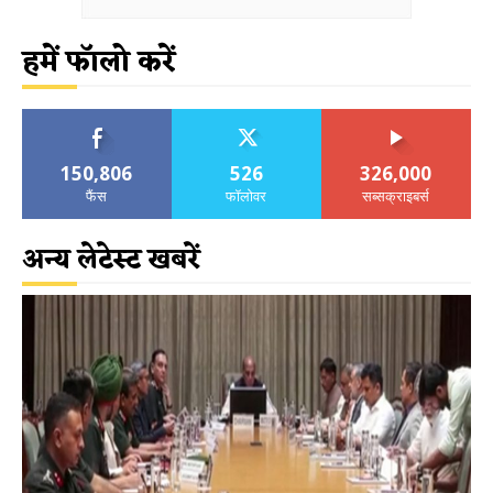
हमें फॉलो करें
150,806
526
326,000
फैंस
फॉलोवर
सब्सक्राइबर्स
अन्य लेटेस्ट खबरें