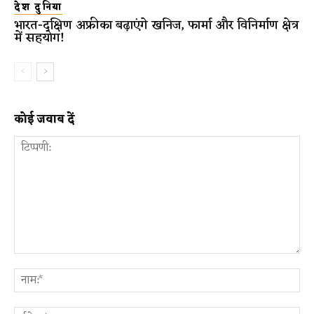
देश दुनिया
भारत-दक्षिण अफ्रीका बढ़ाएंगे खनिज, फार्मा और विनिर्माण क्षेत्र
में सहयोग!
कोई जवाब दें
टिप्पणी:
ना
ईम