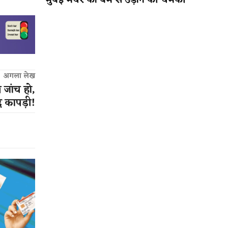
मुंबई मेयर को बम से उड़ाने की धमकी
अगला लेख
 जांच हो,
द कापड़ी!