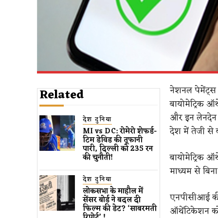
नेशनल पेमेंट्
Related
बायोमेट्रिक ऑ
और इन लेनदेन 
देश दुनिया
देश में तेजी से 
MI vs DC: रोमेरो शेफर्ड-
टिम डेविड की तूफानी
पारी, दिल्ली को 235 रन
बायोमेट्रिक ऑथ
की चुनौती!
माध्यम से बिन
देश दुनिया
लोकसभा के माहौल में
एनपीसीआई की एग
सेंसर बोर्ड ने बदल दी
फिल्म की डेट? ‘साबरमती
ऑथेंटिकेशन क
रिपोर्ट’ !