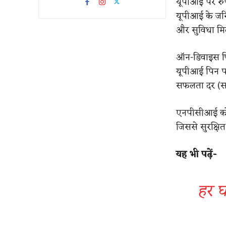
यूपीआई पर रुपे
यूपीआई के जरिए 
और सुविधा मिलत
ऑन-डिवाइस फिं
यूपीआई पिन पर 
सफलता दर (सक्
एनपीसीआई को उ
जिससे सुरक्षि
यह भी पढ़ें-
हर घ