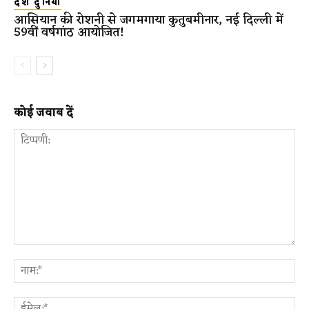
देश दुनिया
आसियान की रोशनी से जगमगाया कुतुबमीनार, नई दिल्ली में
59वीं वर्षगांठ आयोजित!
कोई जवाब दें
टिप्पणी:
ना
ईम