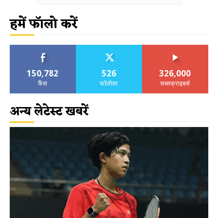
हमें फॉलो करें
150,782
526
326,000
फैंस
फॉलोवर
सब्सक्राइबर्स
अन्य लेटेस्ट खबरें