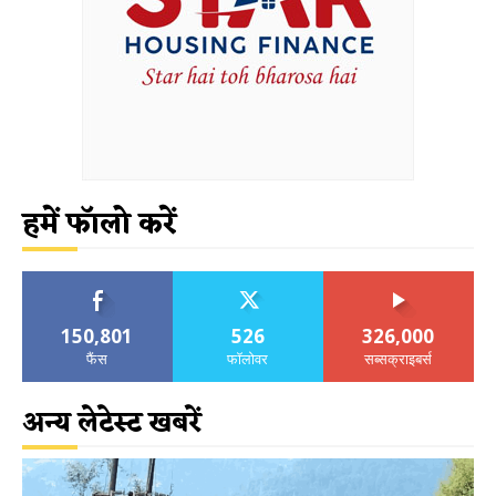
हमें फॉलो करें
150,801
526
326,000
फैंस
फॉलोवर
सब्सक्राइबर्स
अन्य लेटेस्ट खबरें