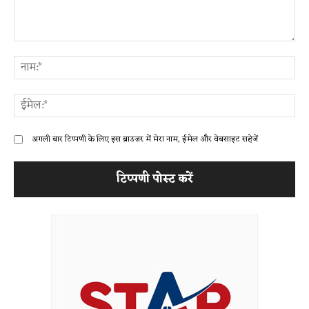
टिप्पणी:
ना
ईम
अगली बार टिप्पणी के लिए इस ब्राउज़र में मेरा नाम, ईमेल और वेबसाइट सहेजें