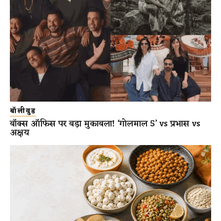
बॉलीवुड
बॉक्स ऑफिस पर बड़ा मुकाबला! ‘गोलमाल 5’ vs प्रभास vs
अक्षय