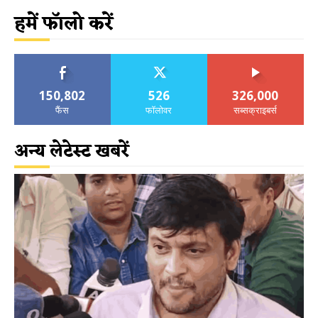
हमें फॉलो करें
150,802
526
326,000
फैंस
फॉलोवर
सब्सक्राइबर्स
अन्य लेटेस्ट खबरें