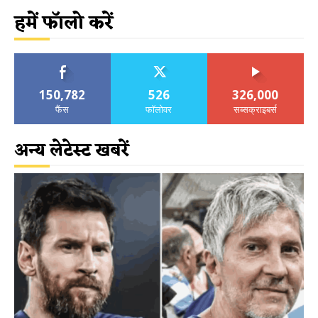
हमें फॉलो करें
150,782
526
326,000
फैंस
फॉलोवर
सब्सक्राइबर्स
अन्य लेटेस्ट खबरें