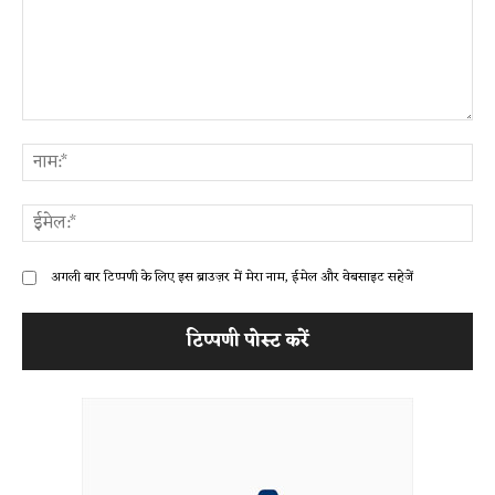
टिप्पणी:
ना
ईम
अगली बार टिप्पणी के लिए इस ब्राउज़र में मेरा नाम, ईमेल और वेबसाइट सहेजें