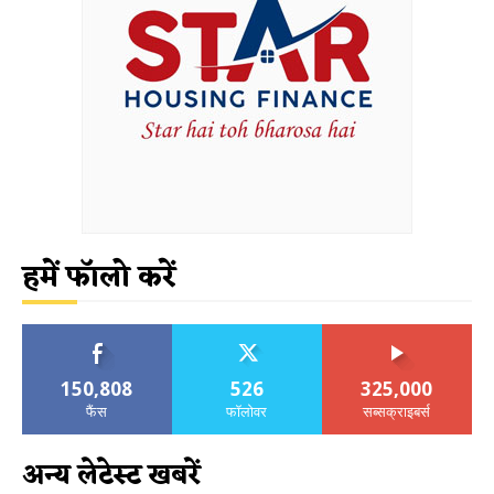
हमें फॉलो करें
150,808
526
325,000
फैंस
फॉलोवर
सब्सक्राइबर्स
अन्य लेटेस्ट खबरें