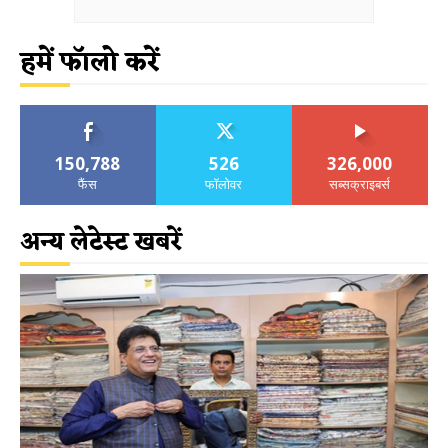
हमें फॉलो करें
150,788
526
326,000
फैंस
फॉलोवर
सब्सक्राइबर्स
अन्य लेटेस्ट खबरें