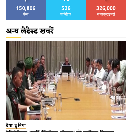
150,806
526
326,000
फैंस
फॉलोवर
सब्सक्राइबर्स
अन्य लेटेस्ट खबरें
देश दुनिया