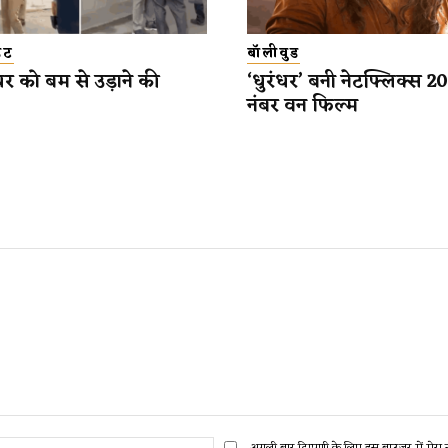
डेट
बॉलीवुड
यर को बम से उड़ाने की
‘धुरंधर’ बनी नेटफ्लिक्स 
नंबर वन फिल्म
ईमेल:*
अगली बार टिप्पणी के लिए इस ब्राउज़र में मेर