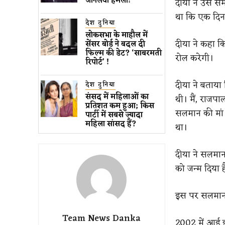
जानलेवा हमला​!
दीया ने उस सम
था कि एक दिन 
देश दुनिया
लोकसभा के माहौल में
दीया ने कहा कि
सेंसर बोर्ड ने बदल दी
फिल्म की डेट? ‘साबरमती
रोल करेगी।
रिपोर्ट’ !
दीया ने बताया
देश दुनिया
संसद में महिलाओं का
थी। मैं, राजप
प्रतिशत कम ​हुआ​; किस
सलमान की मां क
पार्टी में सबसे ज्यादा
महिला सांसद हैं?
था।
दीया ने सलमान 
को जन्म दिया 
इस पर सलमान न
Team News Danka
2002 में आई इ