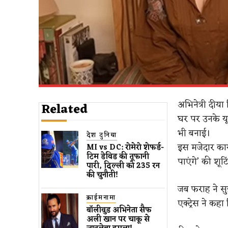
अभिनेत्री दीया
Related
घर पर उनके यूट
भी बनाई।
देश दुनिया
इस मजेदार कार
MI vs DC: रोमेरो शेफर्ड-
टिम डेविड की तूफानी
पाएंगे’ की शूट
पारी, दिल्ली को 235 रन
की चुनौती!
जब फराह ने सु
क्राईमनामा
एक्ट्रेस ने कह
बॉलीवुड​ अभिनेता सैफ
अली खान पर चाकू से ​