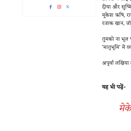
दीया और सुष्मि
मुकेश ऋषि, र
रजाक खान, ज
तुमको ना भूल 
‘मातृभूमि’ में
अपूर्वा लखिया द्
यह भी पढ़ें-
मेक