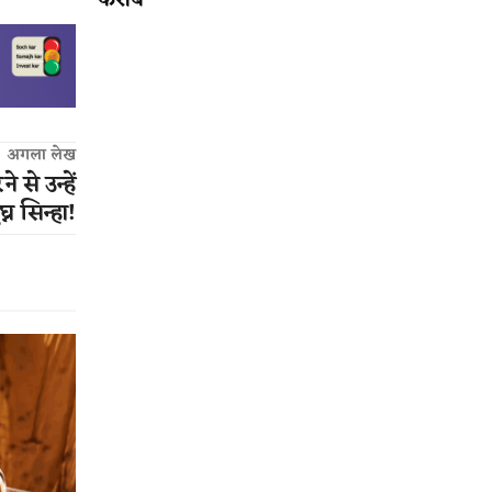
करीब
अगला लेख
से उन्हें
न सिन्हा!