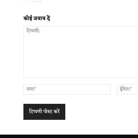
कोई जवाब दें
टिप्पणी:
नाम:*