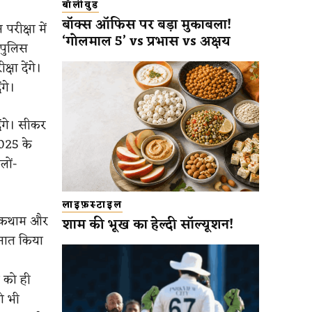
बॉलीवुड
बॉक्स ऑफिस पर बड़ा मुकाबला!
रीक्षा में
‘गोलमाल 5’ vs प्रभास vs अक्षय
 पुलिस
्षा देंगे।
ंगे।
देंगे। सीकर
2025 के
लों-
लाइफ़स्टाइल
ी रोकथाम और
शाम की भूख का हेल्दी सॉल्यूशन!
तैनात किया
ं को ही
को भी