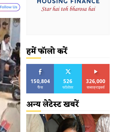
हमें फॉलो करें
150,804
526
326,000
फैंस
फॉलोवर
सब्सक्राइबर्स
अन्य लेटेस्ट खबरें