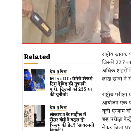
राष्ट्रीय स्नात
Related
जिसमें 22.7 ला
अधिक शहरों में
देश दुनिया
लाख छात्रों ने 
MI vs DC: रोमेरो शेफर्ड-
टिम डेविड की तूफानी
पारी, दिल्ली को 235 रन
राष्ट्रीय परीक
की चुनौती!
आयोजन एक पारी
देश दुनिया
यूजी एग्जाम को 
लोकसभा के माहौल में
छह परीक्षा केंद
सेंसर बोर्ड ने बदल दी
फिल्म की डेट? ‘साबरमती
लेकर जिला प्र
रिपोर्ट’ !