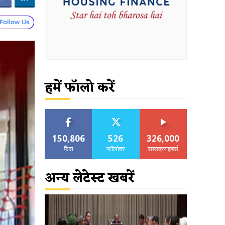
हमें फॉलो करें
150,806
526
326,000
फैंस
फॉलोवर
सब्सक्राइबर्स
अन्य लेटेस्ट खबरें