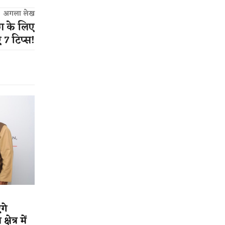
अगला लेख
ग के लिए
 7 टिप्स​!
गे
ेत्र में