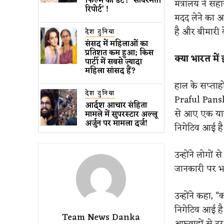
फिल्म की डेट? ‘साबरमती
मंत्रालय ने सह
रिपोर्ट’ !
मदद लेने का आ
है और बीमारी 
देश दुनिया
संसद में महिलाओं का
प्रतिशत कम ​हुआ​; किस
क्या भारत मे
पार्टी में सबसे ज्यादा
महिला सांसद हैं?
हाल के सप्ताहो
देश दुनिया
Praful Pansh
आर्दश आचार संहिता
से आए एक यात्
मामले में सुपरस्टार अल्लू
अर्जुन पर मामला दर्ज!
निगेटिव आई है
उन्होंने लोगों
जानकारी पर भ
उन्होंने कहा, “
निगेटिव आई है
Team News Danka
अफवाहों से दू