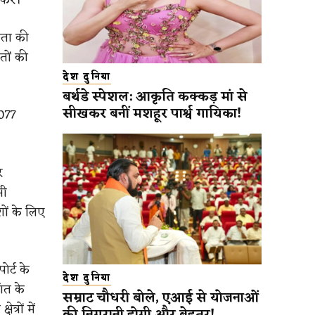
ंता की
तों की
देश दुनिया
बर्थडे स्पेशल: आकृति कक्कड़ मां से
सीखकर बनीं मशहूर पार्श्व गायिका!
,077
र
भी
शों के लिए
ोर्ट के
देश दुनिया
ंत के
सम्राट चौधरी बोले, एआई से योजनाओं
्रों में