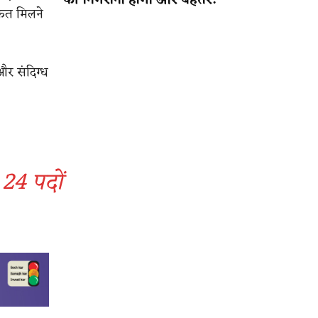
की निगरानी होगी और बेहतर!
केत मिलने
और संदिग्ध
24 पदों