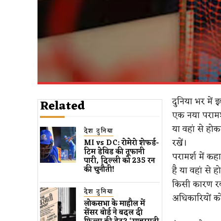
दुनिया भर में
Related
एक नया परामर्
या वहां से होकर
देश दुनिया
रखें।
MI vs DC: रोमेरो शेफर्ड-
टिम डेविड की तूफानी
परामर्श में कह
पारी, दिल्ली को 235 रन
है या वहां से ह
की चुनौती!
किसी कारण रक्त
देश दुनिया
अधिकारियों को 
लोकसभा के माहौल में
सेंसर बोर्ड ने बदल दी