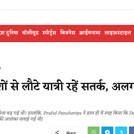
ेश दुनिया
बॉलीवुड
स्पोर्ट्स
बिजनेस
क्राईमनामा
लाइफ़स्टाइल
!
ं से लौटे यात्री रहें सतर्क, अल
र्कता बढ़ गई थी। हालांकि, Praful Pansheriya ने हाल ही में स्पष्ट किया कि
ण की आशंका जताई गई थी|
Share