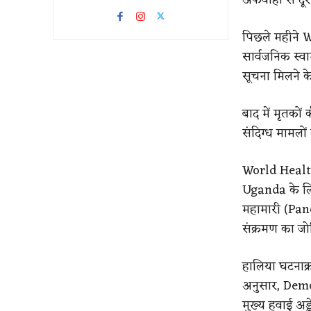
पिछले महीने W
सार्वजनिक स्वा
सूचना मिलने 
बाद में मृतकों
संदिग्ध मामलो
World Healt
Uganda के लि
महामारी (Pande
संक्रमण का जो
हालिया घटनाक्र
अनुसार, Democ
मुख्य हवाई अड्ड