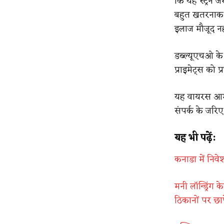
कि यह स्ट्रेन 
बहुत खतरनाक स
इलाज मौजूद नही
डब्‍ल्‍यूएचओ 
प्राइमेट्स को 
यह वायरस आमतौर
संपर्क के जरि
यह भी पढ़ें:
कनाडा में निव
मनी लॉन्ड्रिंग
ठिकानों पर छा