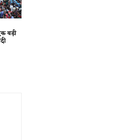
एक बड़ी
ादी