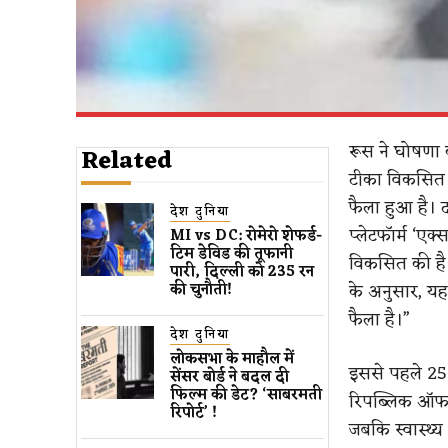
रूस ने घोषणा क
Related
टीका विकसित कि
फैला हुआ है। 
देश दुनिया
प्लेटफॉर्म ‘एक
MI vs DC: रोमेरो शेफर्ड-
टिम डेविड की तूफानी
विकसित की है। 
पारी, दिल्ली को 235 रन
के अनुसार, यह व
की चुनौती!
फैला है।”
देश दुनिया
लोकसभा के माहौल में
इससे पहले 25 म
सेंसर बोर्ड ने बदल दी
फिल्म की डेट? ‘साबरमती
रिपब्लिक ऑफ का
रिपोर्ट’ !
जबकि स्वास्थ्