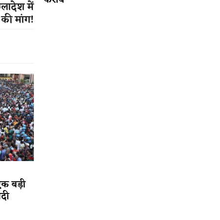
करीब
लादेश में
व की मांग!
एक बड़ी
ादी