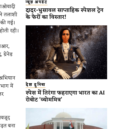
न्यूज़ अपडेट
ं माओवादी
दादर-भुसावल साप्ताहिक स्पेशल ट्रेन
ने तलाशी
के फेरों का विस्तार!
 की गई।
होती रही।
एलआर,
ग्रेनेड
े अभियान
देश दुनिया
भाग में
स्पेस में तिरंगा फहराएगा भारत का AI
तर
रोबोट ‘व्योममित्र’
ावजूद
बढ़त बना