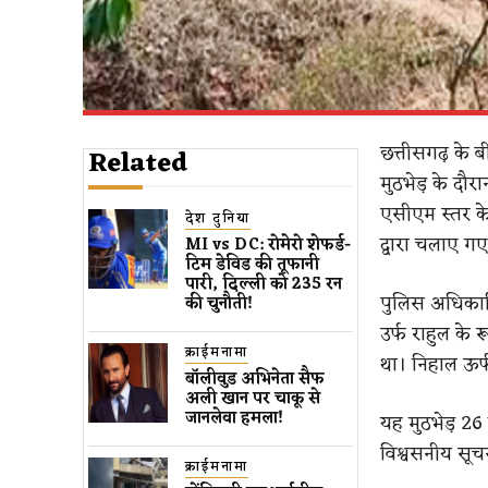
छत्तीसगढ़ के 
Related
मुठभेड़ के दौर
एसीएम स्तर के
देश दुनिया
द्वारा चलाए ग
MI vs DC: रोमेरो शेफर्ड-
टिम डेविड की तूफानी
पारी, दिल्ली को 235 रन
पुलिस अधिकारि
की चुनौती!
उर्फ राहुल के 
क्राईमनामा
था। निहाल ऊर
बॉलीवुड​ अभिनेता सैफ
अली खान पर चाकू से ​
जानलेवा हमला​!
यह मुठभेड़ 26
विश्वसनीय सूच
क्राईमनामा