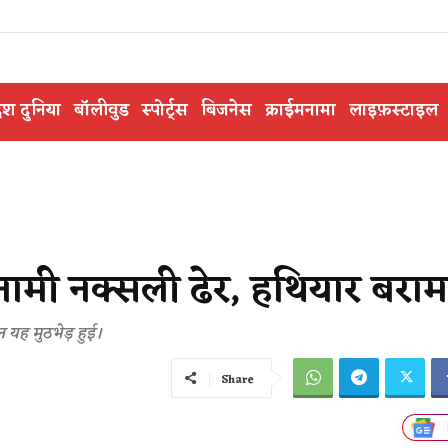
ेश दुनिया
बॉलीवुड
स्पोर्ट्स
बिजनेस
क्राईमनामा
लाइफ़स्टाइल
 इनामी नक्सली ढेर, हथियार बरा
 यह मुठभेड़ हुई।
Share