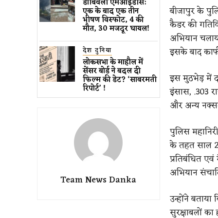
डोंबिवली एमआईडीस:
बीजापुर के पुलि
एक के बाद एक तीन
भीषण विस्फोट, 4 की
कैडर की गतिव
मौत, 30 मजदूर घायल!
अभियान चलाया
इसके बाद काफ
देश दुनिया
लोकसभा के माहौल में
सेंसर बोर्ड ने बदल दी
इस मुठभेड़ मे
फिल्म की डेट? ‘साबरमती
रिपोर्ट’ !
इंसास, .303 रा
और अन्य नक्सल
पुलिस महानिरीक
के तहत साल 20
प्रतिबंधित एवं
अभियान संचालि
Team News Danka
उन्होंने बताया
सुरक्षाबलों क