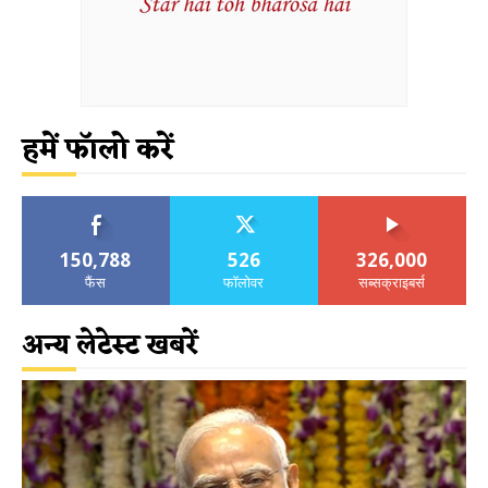
हमें फॉलो करें
150,788
526
326,000
फैंस
फॉलोवर
सब्सक्राइबर्स
अन्य लेटेस्ट खबरें