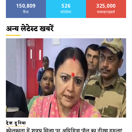
150,809
526
325,000
फैंस
फॉलोवर
सब्सक्राइबर्स
अन्य लेटेस्ट खबरें
देश दुनिया
कोलकाता में शत्रुघ्न सिन्हा पर अग्निमित्रा पॉल का तीखा हमला!