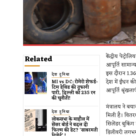
केंद्रीय पेट्रो
Related
आपूर्ति सामान्
इस दौरान 1.36
देश दुनिया
देश में ईंधन क
MI vs DC: रोमेरो शेफर्ड-
टिम डेविड की तूफानी
आपूर्ति श्रृंख
पारी, दिल्ली को 235 रन
की चुनौती!
मंत्रालय ने बय
देश दुनिया
मिली है। वित
लोकसभा के माहौल में
सिलेंडर बुकि
सेंसर बोर्ड ने बदल दी
फिल्म की डेट? ‘साबरमती
डिलीवरी लगभग
रिपोर्ट’ !