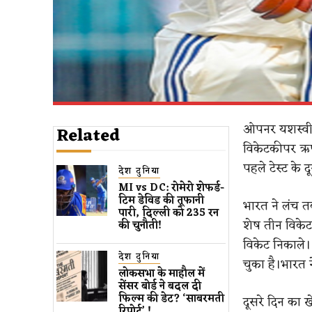
ओपनर यशस्वी 
Related
विकेटकीपर ऋष
पहले टेस्ट के 
देश दुनिया
MI vs DC: रोमेरो शेफर्ड-
टिम डेविड की तूफानी
भारत ने लंच 
पारी, दिल्ली को 235 रन
शेष तीन विकेट 
की चुनौती!
विकेट निकाले
देश दुनिया
चुका है।भारत 
लोकसभा के माहौल में
सेंसर बोर्ड ने बदल दी
फिल्म की डेट? ‘साबरमती
दूसरे दिन का 
रिपोर्ट’ !