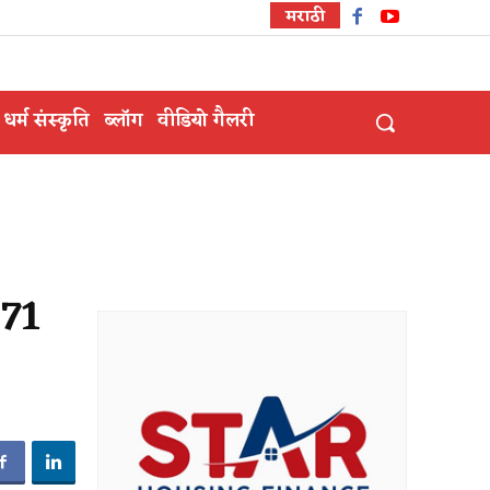
मराठी
धर्म संस्कृति
ब्लॉग
वीडियो गैलरी
471