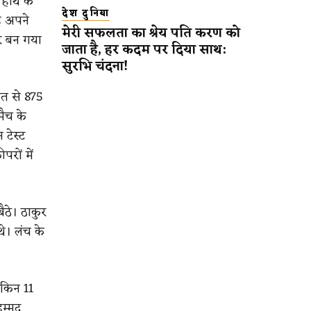
 हाथ के
देश दुनिया
ह अपने
मेरी सफलता का श्रेय पति करण को
र बन गया
जाता है, हर कदम पर दिया साथ:
सुरभि चंदना!
सत से 875
मैच के
 टेस्ट
रों में
ैठे। ठाकुर
थे। लंच के
ेकिन 11
हम्मद