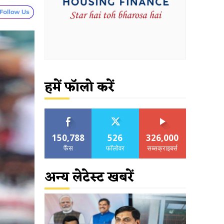
हमें फॉलो करें
150,788
526
326,000
फैंस
फॉलोवर
सब्सक्राइबर्स
अन्य लेटेस्ट खबरें