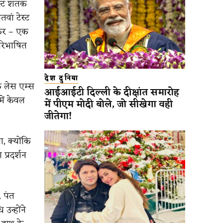
स्ट शतक
ां टेस्ट
ाकर – एक
परिभाषित
देश दुनिया
के लेस एम्स
आईआईटी दिल्ली के दीक्षांत समारोह
में केवल
में पीएम मोदी बोले, जो सीखेगा वही
जीतेगा!
, क्योंकि
 प्रदर्शन
 पंत
उन्होंने