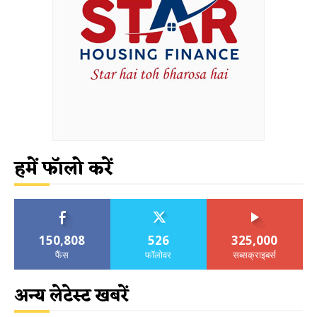
हमें फॉलो करें
150,808
526
325,000
फैंस
फॉलोवर
सब्सक्राइबर्स
अन्य लेटेस्ट खबरें