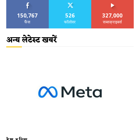
150,767
526
327,000
फैंस
फॉलोवर
सब्सक्राइबर्स
अन्य लेटेस्ट खबरें