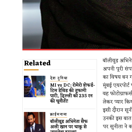
बॉलीवुड अभिने
Related
अपनी पूरी संप
का विषय बन ग
देश दुनिया
मुंबई एयरपोर्
MI vs DC: रोमेरो शेफर्ड-
टिम डेविड की तूफानी
वह फोटोग्राफर्
पारी, दिल्ली को 235 रन
लेकर प्यार कि
की चुनौती!
इसी दौरान सुनीत
क्राईमनामा
उनकी इस बात प
बॉलीवुड​ अभिनेता सैफ
पर सुनीता ने 
अली खान पर चाकू से ​