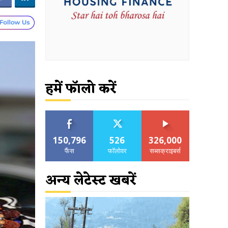
हमें फॉलो करें
150,796
526
326,000
फैंस
फॉलोवर
सब्सक्राइबर्स
अन्य लेटेस्ट खबरें