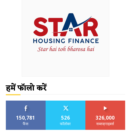
हमें फॉलो करें
150,781
526
326,000
फैंस
फॉलोवर
सब्सक्राइबर्स