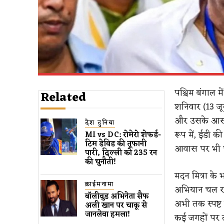
पश्चिम बंगाल म
Related
शनिवार (13 जून
और उसके आसपास
देश दुनिया
रूप में, ईडी क
MI vs DC: रोमेरो शेफर्ड-
टिम डेविड की तूफानी
आवास पर भी प
पारी, दिल्ली को 235 रन
की चुनौती!
मदन मित्रा के
क्राईमनामा
अभियान चल रहा 
बॉलीवुड​ अभिनेता सैफ
अभी तक स्पष्ट 
अली खान पर चाकू से ​
जानलेवा हमला​!
कई जगहों पर त