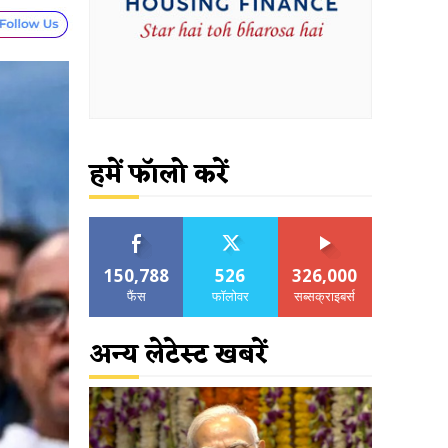
हमें फॉलो करें
150,788
526
326,000
फैंस
फॉलोवर
सब्सक्राइबर्स
अन्य लेटेस्ट खबरें