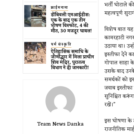
भर्ती घोटाले क
क्राईमनामा
महत्वपूर्ण सुर
डोंबिवली एमआईडीस:
एक के बाद एक तीन
भीषण विस्फोट, 4 की
विशेष बात यह 
मौत, 30 मजदूर घायल!
कामरहाटी नगर प
धर्म संस्कृति
उठाया था। उन्
ऐतिहासिक समाधि के
इस्तीफा देने क
जीर्णोद्धार में मिला प्राचीन
गोपाल साहा के
शिव मंदिर, पुरातत्व
विभाग ने दी जानकारी!
उसके बाद उनके
समर्थकों को 
जवाब इस्तीफा ह
सुनिश्चित करू
रखें।”
इस घोषणा के ठ
Team News Danka
राजनीतिक माहौल