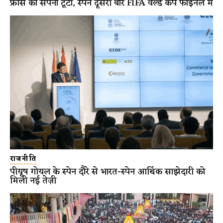
फ्रांस का सपना टूटा, स्पेन दूसरी बार FIFA वर्ल्ड कप फाइनल में
राजनीति
पीयूष गोयल के स्पेन दौरे से भारत-स्पेन आर्थिक साझेदारी को
मिली नई तेज़ी