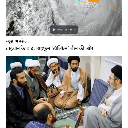
न्यूज़ अपडेट
ताइवान के बाद, टाइफून ‘डॉल्फिन’ चीन की ओर