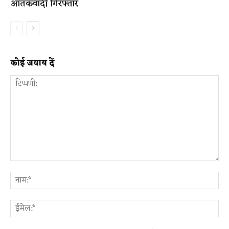
आतंकवादी गिरफ्तार
कोई जवाब दें
टिप्पणी:
ना
ईम