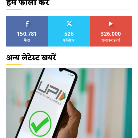
हमें फॉलो करें
150,781
526
326,000
फैंस
फॉलोवर
सब्सक्राइबर्स
अन्य लेटेस्ट खबरें