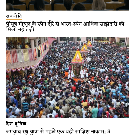
राजनीति
पीयूष गोयल के स्पेन दौरे से भारत-स्पेन आर्थिक साझेदारी को
मिली नई तेज़ी
देश दुनिया
जगन्नाथ रथ यात्रा से पहले एक बड़ी साज़िश नाकाम; 5