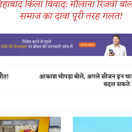
हाबाद किला विवाद: मौलाना रिजवी बोले
समाज का दावा पूरी तरह गलत!
मौत!
आकाश चोपड़ा बोले, अगले सीजन इन चार 
बदल सकते है