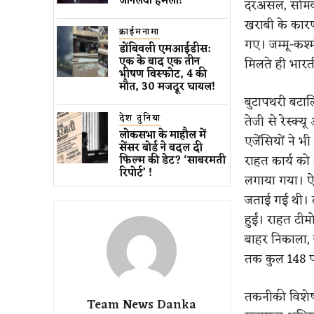
जानलेवा हमला​!
दरअसल, सोमवार
खराबी के कारण
क्राईमनामा
गए। जम्मू-कश्म
डोंबिवली एमआईडीस:
एक के बाद एक तीन
मिलते ही भारत
भीषण विस्फोट, 4 की
मौत, 30 मजदूर घायल!
बुटापथरी बटालि
देश दुनिया
तेजी से रेस्
लोकसभा के माहौल में
एजेंसियों ने 
सेंसर बोर्ड ने बदल दी
राहत कार्य को
फिल्म की डेट? ‘साबरमती
रिपोर्ट’ !
लगाया गया। ऐस
जताई गई थी। 
हुईं। राहत टीम
बाहर निकाला, 
तक कुल 148 पर
तकनीकी विशेषज
Team News Danka