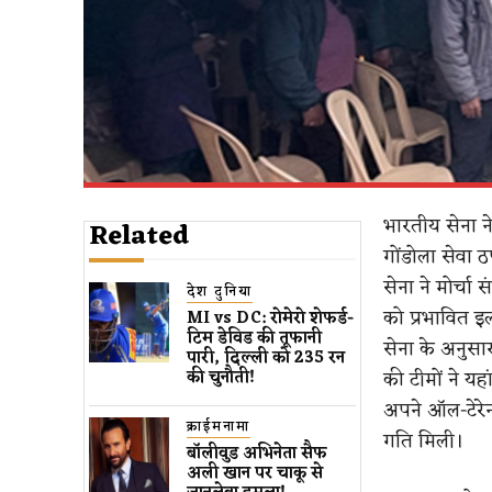
भारतीय सेना ने
Related
गोंडोला सेवा ठ
सेना ने मोर्चा
देश दुनिया
को प्रभावित इल
MI vs DC: रोमेरो शेफर्ड-
टिम डेविड की तूफानी
सेना के अनुसा
पारी, दिल्ली को 235 रन
की टीमों ने यह
की चुनौती!
अपने ऑल-टेरेन 
क्राईमनामा
गति मिली।
बॉलीवुड​ अभिनेता सैफ
अली खान पर चाकू से ​