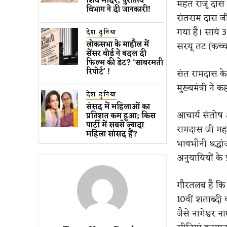
शिव मंदिर, पुरातत्व
महंत राजू दास न
विभाग ने दी जानकारी!
संतराम दास जी
गया है। सायं 
देश दुनिया
लोकसभा के माहौल में
सरयू तट (कच्
सेंसर बोर्ड ने बदल दी
फिल्म की डेट? ‘साबरमती
रिपोर्ट’ !
संत रामदास के 
मुख्यमंत्री ने क
देश दुनिया
संसद में महिलाओं का
आचार्य संतोष अ
प्रतिशत कम ​हुआ​; किस
पार्टी में सबसे ज्यादा
रामदास जी महा
महिला सांसद हैं?
भावभीनी श्रद्धा
अनुयायियों के प
गौरतलब है कि ह
10वीं शताब्दी 
जैसे नागेश्वर न