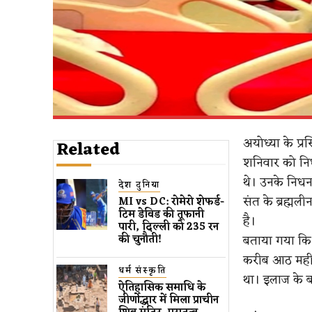
अयोध्या के प्रस
Related
शनिवार को निधन
थे। उनके निधन
देश दुनिया
संत के ब्रह्मल
MI vs DC: रोमेरो शेफर्ड-
टिम डेविड की तूफानी
है।
पारी, दिल्ली को 235 रन
बताया गया कि
की चुनौती!
करीब आठ महीने
धर्म संस्कृति
था। इलाज के ब
ऐतिहासिक समाधि के
जीर्णोद्धार में मिला प्राचीन