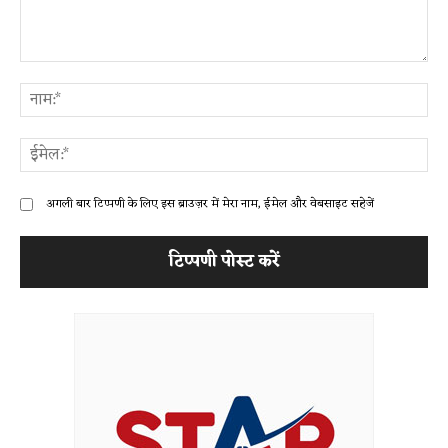
टिप्पणी:
ना
ईम
अगली बार टिप्पणी के लिए इस ब्राउज़र में मेरा नाम, ईमेल और वेबसाइट सहेजें