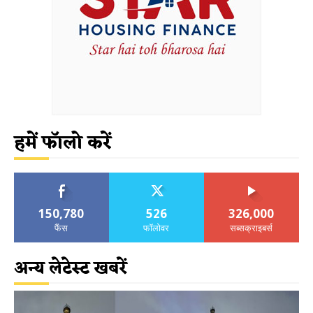
हमें फॉलो करें
150,780
526
326,000
फैंस
फॉलोवर
सब्सक्राइबर्स
अन्य लेटेस्ट खबरें