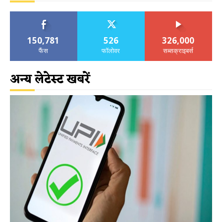
150,781
526
326,000
फैंस
फॉलोवर
सब्सक्राइबर्स
अन्य लेटेस्ट खबरें