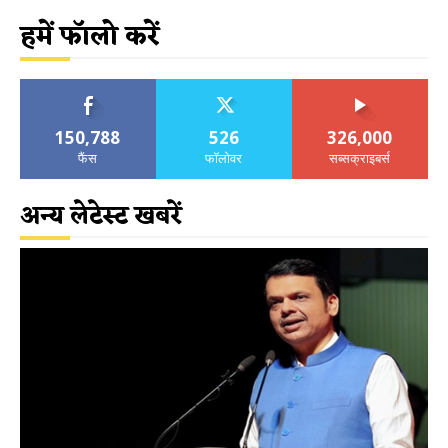
हमें फॉलो करें
150,788
526
326,000
फैंस
फॉलोवर
सब्सक्राइबर्स
अन्य लेटेस्ट खबरें